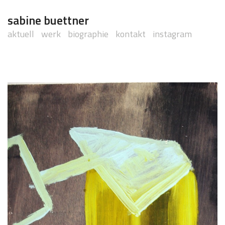
sabine buettner
aktuell
werk
biographie
kontakt
instagram