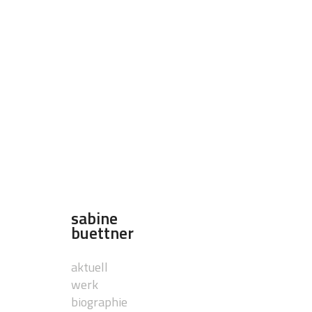
sabine
buettner
aktuell
werk
biographie