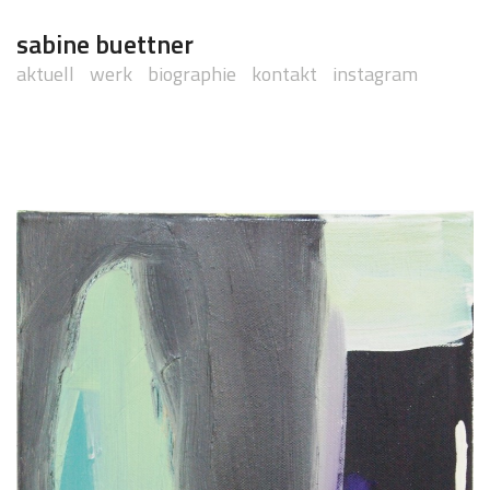
sabine buettner
aktuell
werk
biographie
kontakt
instagram