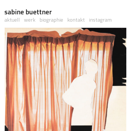
sabine buettner
aktuell
werk
biographie
kontakt
instagram